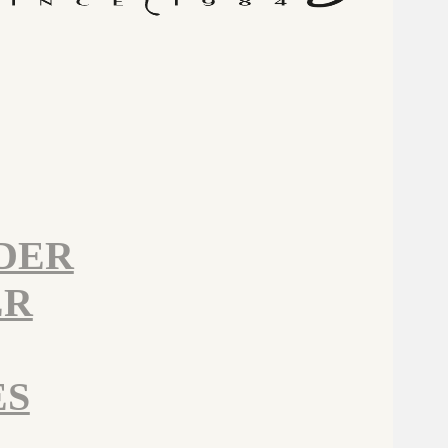
DER
ER
ES