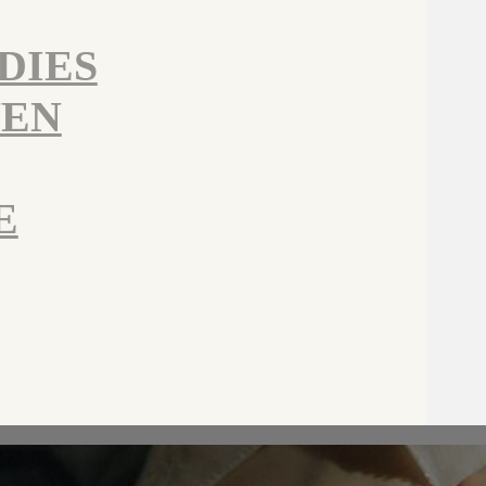
DIES
NEN
E